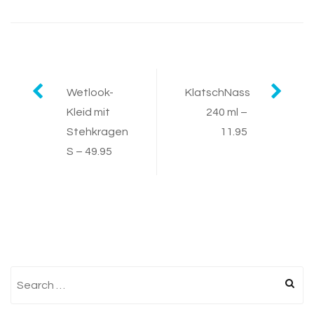
Post
Wetlook-
KlatschNass
Kleid mit
240 ml –
navigation
Stehkragen
11.95
S – 49.95
Search
for: