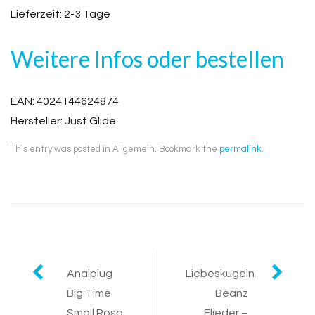
Lieferzeit: 2-3 Tage
Weitere Infos oder bestellen
EAN: 4024144624874
Hersteller: Just Glide
This entry was posted in Allgemein. Bookmark the
permalink
.
Post
Analplug
Liebeskugeln
Big Time
Beanz
navigation
Small Rosa
Flieder –