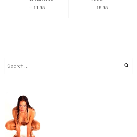
– 11.95
16.95
Search
for: