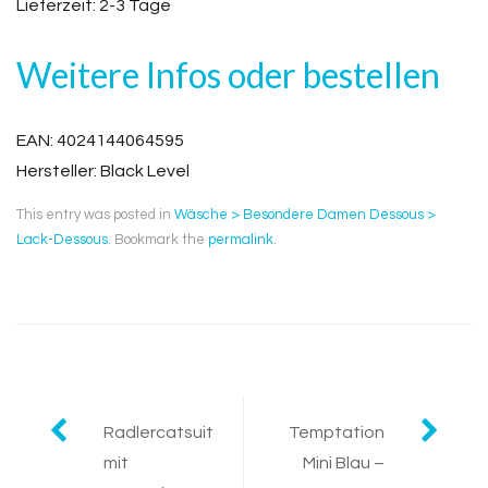
Lieferzeit: 2-3 Tage
Weitere Infos oder bestellen
EAN: 4024144064595
Hersteller: Black Level
This entry was posted in
Wäsche > Besondere Damen Dessous >
Lack-Dessous
. Bookmark the
permalink
.
Post
Radlercatsuit
Temptation
mit
Mini Blau –
navigation