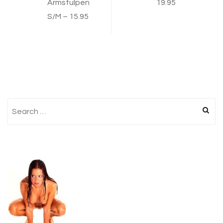
Armstulpen
19.95
S/M – 15.95
Search
for: