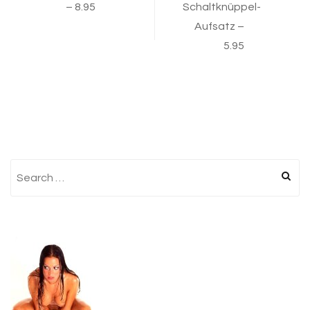
– 8.95
Schaltknüppel-
navigation
Aufsatz –
5.95
Search
for: