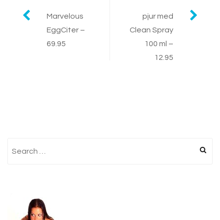
Post
Marvelous
pjur med
EggCiter –
Clean Spray
navigation
69.95
100 ml –
12.95
Search
for: